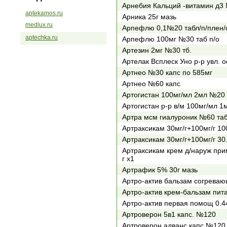
Арнебия Кальций -витамин д3
aptekamos.ru
Арника 25г мазь
medlux.ru
Арпефлю 0,1№20 табл/п/плен/
aptechka.ru
Арпефлю 100мг №30 таб п/о
Артезин 2мг №30 тб.
Артелак Всплеск Уно р-р увл.
Артнео №30 капс по 585мг
Артнео №60 капс
Артогистан 100мг/мл 2мл №20 р
Артогистан р-р в/м 100мг/мл 
Артра мсм гиалуроник №60 таб
Артраксикам 30мг/г+100мг/г 10
Артраксикам 30мг/г+100мг/г 30
Артраксикам крем д/наруж прим 
г х1
Артрафик 5% 30г мазь
Артро-актив бальзам согреваю
Артро-актив крем-бальзам пи
Артро-актив первая помощ 0.4
Артроверон 5в1 капс. №120
Артроверон адванс капс.№120