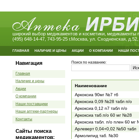
широкий выбор медикаментов и косметики, медикаменты п
(495) 648-14-47, 743-95-25 г.Москва, ул. Сходненская, д.52,
ГЛАВНАЯ
НАЛИЧИЕ И ЦЕНЫ
АКЦИИ
О КОМПАНИИ
НАШИ ПОС
Навигация
Поиск по названию:
Главная
Наличие и цены
Наименование
Акции
Аркоксиа 90мг №7 тб
О компании
Аркоксиа 0,09 №28 табл п/о
Наши поставщики
Аркоксиа 0,12 n7 табл п/о
Наши аптеки-партнеры
Аркоксиа таб.п/о 60 мг №28
Контакты
Аркоксиа табл. п/о плен 60 мг
Арлеверт 0,04+0,02 №50 табл
Сайты поиска
Армолипид таб. №30
медикаментов: