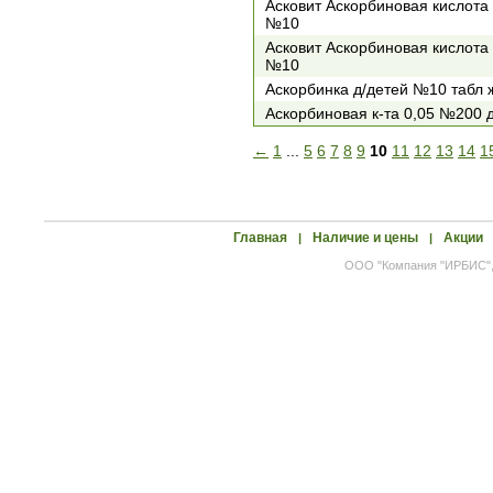
Асковит Аскорбиновая кислота
№10
Асковит Аскорбиновая кислота 
№10
Аскорбинка д/детей №10 табл 
Аскорбиновая к-та 0,05 №200 
←
1
...
5
6
7
8
9
10
11
12
13
14
1
Главная
Наличие и цены
Акции
|
|
ООО "Компания "ИРБИС", 