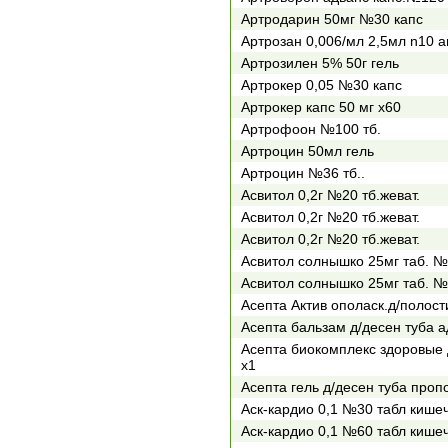
Артродарин 50мг №30 капс
Артрозан 0,006/мл 2,5мл n10 а
Артрозилен 5% 50г гель
Артрокер 0,05 №30 капс
Артрокер капс 50 мг х60
Артрофоон №100 тб.
Артроцин 50мл гель
Артроцин №36 тб..
Асвитол 0,2г №20 тб.жеват.
Асвитол 0,2г №20 тб.жеват.
Асвитол 0,2г №20 тб.жеват.
Асвитол солнышко 25мг таб. 
Асвитол солнышко 25мг таб. 
Асепта Актив ополаск.д/полост
Асепта бальзам д/десен туба а
Асепта биокомплекс здоровые 
х1
Асепта гель д/десен туба проп
Аск-кардио 0,1 №30 табл кише
Аск-кардио 0,1 №60 табл кише