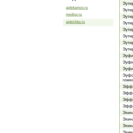
Эути
aptekamos.ru
Эути
medlux.ru
Эути
aptechka.ru
Эути
Эути
Эути
Эути
Эутир
Эуфи
Эуфи
Эуфи
Эуфо
гоме
Эффе
Эффе
Эффе
Эффе
Эхин
Эхин
Эхин
Эхин