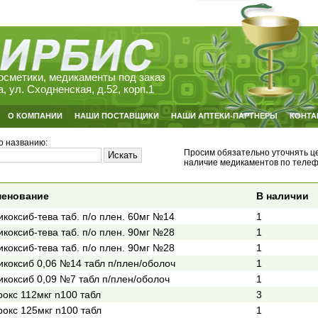
осметики, медикаменты под заказ
а, ул. Сходненская, д.52, корп.1
О КОМПАНИИ
НАШИ ПОСТАВЩИКИ
НАШИ АПТЕКИ-ПАРТНЕРЫ
КОНТА
о названию:
Просим обязательно уточнять ц
наличие медикаментов по теле
енование
В наличии
икоксиб-тева таб. п/о плен. 60мг №14
1
икоксиб-тева таб. п/о плен. 90мг №28
1
икоксиб-тева таб. п/о плен. 90мг №28
1
икоксиб 0,06 №14 табл п/плен/оболоч
1
икоксиб 0,09 №7 табл п/плен/оболоч
1
рокс 112мкг n100 табл
3
рокс 125мкг n100 табл
1