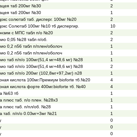
ацея таб 200мг №30
2
ацея таб 200мг №30
1
окс солютаб таб. дисперг. 100мг №20
2
окс Солютаб 100мг №10 тб диспергир.
10
нзим с МПС табл п/о №20
2
ио 0,05 №28 табл п/об.
2
ио 0,2 n56 табл п/плен/оболоч
1
ио 0,2 n56 табл п/плен/оболоч
1
ио таб п/п/о 100мг(51,4 мг+48,6 мг) №28
1
ио таб п/п/о 100мг(51,4 мг+48,6 мг) №28
2
ио таб п/п/о 200мг (102,8мг+97,2мг) n28
1
рная кислота 100мг.Премиум bioforte тб.№20
4
ная кислота форте 400мг.bioforte тб. №40
4
а №63 тб
1
а плюс таб. п/о плен. №28х3
1
а плюс таб. п/пл/об. №28
1
а таб. п/п/о 0.03мг+3мг №21
1
y
0
y
0
y
0