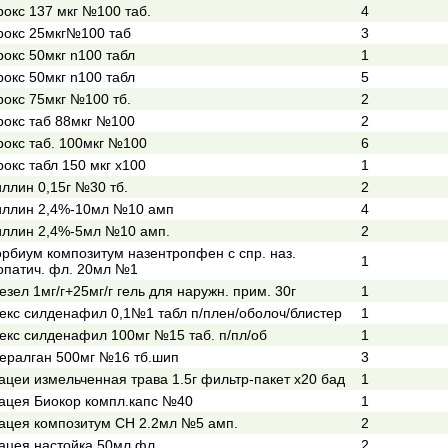
рокс 137 мкг №100 таб.
4
рокс 25мкг№100 таб
3
рокс 50мкг n100 табл
1
рокс 50мкг n100 табл
5
рокс 75мкг №100 тб.
2
рокс таб 88мкг №100
2
рокс таб. 100мкг №100
6
окс табл 150 мкг х100
1
ллин 0,15г №30 тб.
2
ллин 2,4%-10мл №10 амп
4
ллин 2,4%-5мл №10 амп.
2
рбиум композитум назентропфен с спр. наз.
1
опатич. фл. 20мл №1
зел 1мг/г+25мг/г гель для наружн. прим. 30г
1
кс силденафил 0,1№1 табл п/плен/оболоч/блистер
1
кс силденафил 100мг №15 таб. п/пл/об
1
ралган 500мг №16 тб.шип
3
ацеи измельченная трава 1.5г фильтр-пакет х20 бад
1
ацея Биокор компл.капс №40
1
ацея композитум СН 2.2мл №5 амп.
2
ацея настойка 50мл фл.
2