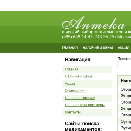
широкий выбор медикаментов и к
(495) 648-14-47, 743-95-25 г.Москв
ГЛАВНАЯ
НАЛИЧИЕ И ЦЕНЫ
АКЦИИ
Навигация
Поиск п
Главная
Наличие и цены
Наим
Акции
Этор
О компании
Этор
Наши поставщики
Этор
Наши аптеки-партнеры
Этор
Контакты
Этор
Эути
Сайты поиска
Эути
медикаментов: